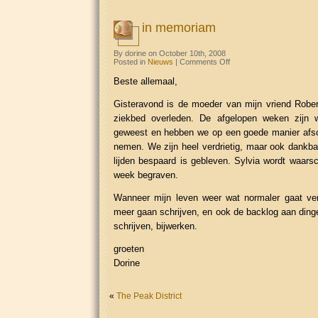
in memoriam
By dorine on October 10th, 2008
on
Posted in
Nieuws
|
Comments Off
in
memoriam
Beste allemaal,
Gisteravond is de moeder van mijn vriend Rober
ziekbed overleden. De afgelopen weken zijn w
geweest en hebben we op een goede manier afs
nemen. We zijn heel verdrietig, maar ook dankba
lijden bespaard is gebleven. Sylvia wordt waarsc
week begraven.
Wanneer mijn leven weer wat normaler gaat verl
meer gaan schrijven, en ook de backlog aan dinge
schrijven, bijwerken.
groeten
Dorine
«
The Peak District