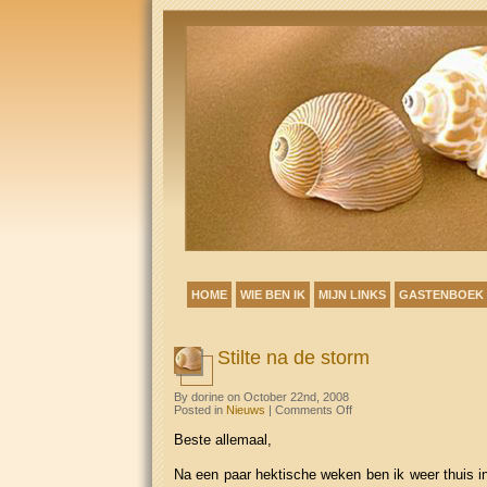
HOME
WIE BEN IK
MIJN LINKS
GASTENBOEK
Stilte na de storm
By dorine on October 22nd, 2008
on
Posted in
Nieuws
|
Comments Off
Stilte
na
Beste allemaal,
de
storm
Na een paar hektische weken ben ik weer thuis i