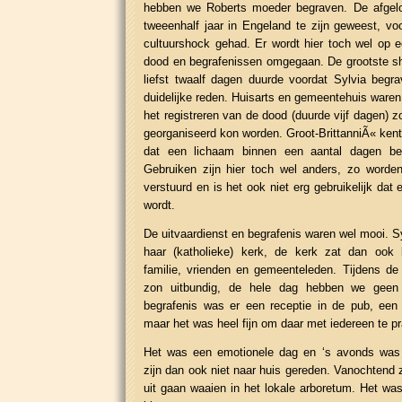
hebben we Roberts moeder begraven. De afgel
tweeenhalf jaar in Engeland te zijn geweest, vo
cultuurshock gehad. Er wordt hier toch wel op 
dood en begrafenissen omgegaan. De grootste s
liefst twaalf dagen duurde voordat Sylvia begr
duidelijke reden. Huisarts en gemeentehuis waren
het registreren van de dood (duurde vijf dagen) z
georganiseerd kon worden. Groot-BrittanniÃ« kent
dat een lichaam binnen een aantal dagen be
Gebruiken zijn hier toch wel anders, zo worde
verstuurd en is het ook niet erg gebruikelijk da
wordt.
De uitvaardienst en begrafenis waren wel mooi. Sy
haar (katholieke) kerk, de kerk zat dan oo
familie, vrienden en gemeenteleden. Tijdens de
zon uitbundig, de hele dag hebben we geen
begrafenis was er een receptie in de pub, een 
maar het was heel fijn om daar met iedereen te pr
Het was een emotionele dag en ‘s avonds was
zijn dan ook niet naar huis gereden. Vanochtend z
uit gaan waaien in het lokale arboretum. Het was