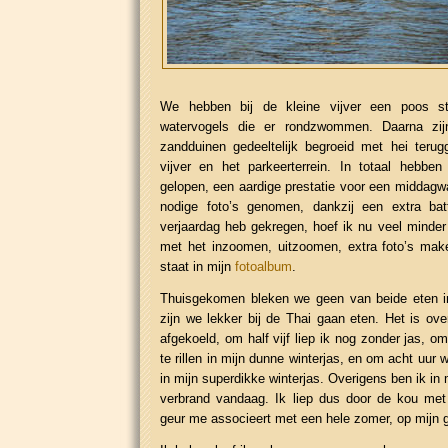
We hebben bij de kleine vijver een poos st
watervogels die er rondzwommen. Daarna zij
zandduinen gedeeltelijk begroeid met hei terug
vijver en het parkeerterrein. In totaal hebben
gelopen, een aardige prestatie voor een middagwa
nodige foto’s genomen, dankzij een extra batt
verjaardag heb gekregen, hoef ik nu veel minder
met het inzoomen, uitzoomen, extra foto’s mak
staat in mijn
fotoalbum
.
Thuisgekomen bleken we geen van beide eten i
zijn we lekker bij de Thai gaan eten. Het is ove
afgekoeld, om half vijf liep ik nog zonder jas, om
te rillen in mijn dunne winterjas, en om acht uur 
in mijn superdikke winterjas. Overigens ben ik in 
verbrand vandaag. Ik liep dus door de kou met
geur me associeert met een hele zomer, op mijn g