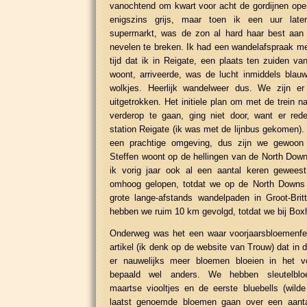
vanochtend om kwart voor acht de gordijnen ope
enigszins grijs, maar toen ik een uur later 
supermarkt, was de zon al hard haar best aan
nevelen te breken. Ik had een wandelafspraak me
tijd dat ik in Reigate, een plaats ten zuiden va
woont, arriveerde, was de lucht inmiddels blau
wolkjes. Heerlijk wandelweer dus. We zijn er
uitgetrokken. Het initiele plan om met de trein 
verderop te gaan, ging niet door, want er red
station Reigate (ik was met de lijnbus gekomen). R
een prachtige omgeving, dus zijn we gewoon
Steffen woont op de hellingen van de North Dow
ik vorig jaar ook al een aantal keren gewees
omhoog gelopen, totdat we op de North Down
grote lange-afstands wandelpaden in Groot-Bri
hebben we ruim 10 km gevolgd, totdat we bij Box
Onderweg was het een waar voorjaarsbloemenfee
artikel (ik denk op de website van Trouw) dat in
er nauwelijks meer bloemen bloeien in het vo
bepaald wel anders. We hebben sleutelbl
maartse viooltjes en de eerste bluebells (wild
laatst genoemde bloemen gaan over een aant