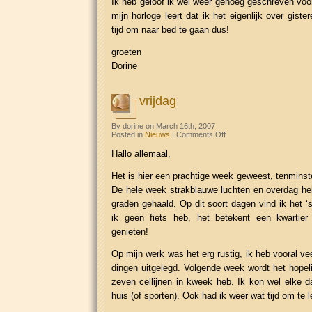
Ik heb geloof ik wel weer genoeg geschreven voo
mijn horloge leert dat ik het eigenlijk over gis
tijd om naar bed te gaan dus!
groeten
Dorine
vrijdag
By dorine on March 16th, 2007
on
Posted in
Nieuws
|
Comments Off
vrijdag
Hallo allemaal,
Het is hier een prachtige week geweest, tenminste
De hele week strakblauwe luchten en overdag he
graden gehaald. Op dit soort dagen vind ik het ‘
ik geen fiets heb, het betekent een kwartier
genieten!
Op mijn werk was het erg rustig, ik heb vooral ve
dingen uitgelegd. Volgende week wordt het hopeli
zeven cellijnen in kweek heb. Ik kon wel elke da
huis (of sporten). Ook had ik weer wat tijd om te 