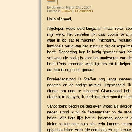
By dorine on March 24th, 2007
Posted in
Nieuws
|
1 Comment »
Hallo allemaal,
Afgelopen week werd langzaam maar zeker stee
mijn werk. Het vervelen lijkt daar voorbij te zij
waar ik op zat te wachten (microarray resultat
inmiddels terug van het instituut dat de experi
heeft. Donderdag ben ik bezig geweest met he
software die nodig is voor het analyseren van de
heeft Chris komende week tijd om mij te helpen
dat heb ik nog nooit gedaan.
Donderdagavond is Steffen nog langs gewees
gegeten en de nodige muziek uitgewisseld. Ik
dingen om naar te luisteren! Gisteravond heb
afgemat in de gym, ik merk dat mijn conditie stee
Vanochtend begon de dag even vroeg als doord
negen stond ik bij de fietsenmaker op de stoe
halen. Mijn fiets lijkt het nu helemaal goed te 
kleine stukje naar huis niet echt kunnen teste
opgehaald door Henk (de dominee) en zijn vrouw. 