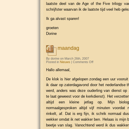
laatste deel van de Age of the Five trilogy v
schrijfster waarvan ik de laatste tijd veel heb gele
Ik ga alvast sparen!
groeten
Dorine
maandag
By dorine on March 26th, 2007
on
Posted in
Nieuws
|
Comments Off
maandag
Hallo allemaal,
De klok is hier afgelopen zondag een uur vooruit
ik daar op zaterdagavond door het nederlandse th
werd, anders was deze ouderling van dienst op
te laat geweest voor de kerkdienst). Het verzetten
altijd een kleine jetlag op. Mijn biolo
normaalgesproken altijd vijf minuten voordat 
rinkelt, af. Dat is erg fijn, ik schrik normaal d
wekker omdat ik net wakker ben. Helaas is mijn b
beetje van slag. Vanochtend werd ik dus wakker