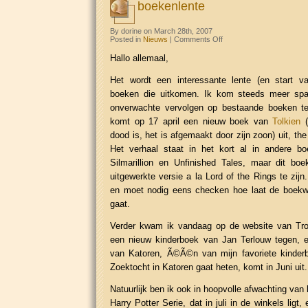
boekenlente
By dorine on March 28th, 2007
on
Posted in
Nieuws
|
Comments Off
boekenlente
Hallo allemaal,
Het wordt een interessante lente (en start v
boeken die uitkomen. Ik kom steeds meer sp
onverwachte vervolgen op bestaande boeken t
komt op 17 april een nieuw boek van
Tolkien
(
dood is, het is afgemaakt door zijn zoon) uit, th
Het verhaal staat in het kort al in andere b
Silmarillion en Unfinished Tales, maar dit boe
uitgewerkte versie a la Lord of the Rings te zij
en moet nodig eens checken hoe laat de boekwi
gaat.
Verder kwam ik vandaag op de website van T
een nieuw kinderboek van Jan Terlouw tegen, 
van Katoren, Ã©Ã©n van mijn favoriete kinder
Zoektocht in Katoren gaat heten, komt in Juni uit.
Natuurlijk ben ik ook in hoopvolle afwachting van 
Harry Potter Serie, dat in juli in de winkels ligt,