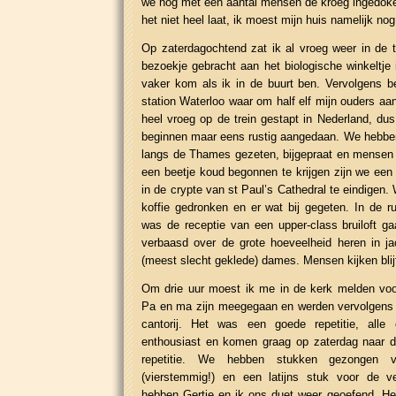
we nog met een aantal mensen de kroeg ingedoke
het niet heel laat, ik moest mijn huis namelijk no
Op zaterdagochtend zat ik al vroeg weer in de t
bezoekje gebracht aan het biologische winkeltje
vaker kom als ik in de buurt ben. Vervolgens b
station Waterloo waar om half elf mijn ouders a
heel vroeg op de trein gestapt in Nederland, d
beginnen maar eens rustig aangedaan. We hebben
langs de Thames gezeten, bijgepraat en mensen
een beetje koud begonnen te krijgen zijn we een
in de crypte van st Paul’s Cathedral te eindigen
koffie gedronken en er wat bij gegeten. In de 
was de receptie van een upper-class bruiloft 
verbaasd over de grote hoeveelheid heren in ja
(meest slecht geklede) dames. Mensen kijken blijf
Om drie uur moest ik me in de kerk melden voor 
Pa en ma zijn meegegaan en werden vervolgens m
cantorij. Het was een goede repetitie, alle c
enthousiast en komen graag op zaterdag naar d
repetitie. We hebben stukken gezongen
(vierstemmig!) en een latijns stuk voor de vee
hebben Gertie en ik ons duet weer geoefend. He