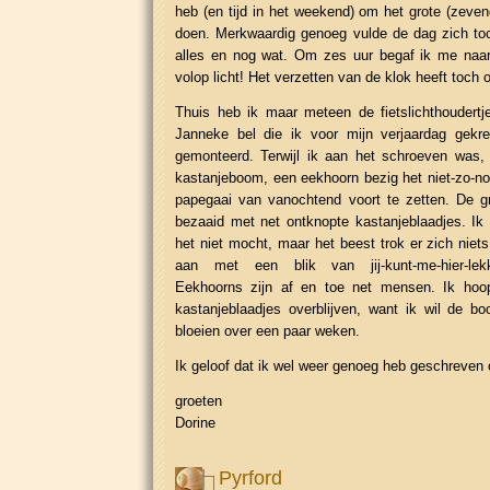
heb (en tijd in het weekend) om het grote (zeve
doen. Merkwaardig genoeg vulde de dag zich to
alles en nog wat. Om zes uur begaf ik me naa
volop licht! Het verzetten van de klok heeft toch 
Thuis heb ik maar meteen de fietslichthoudertj
Janneke bel die ik voor mijn verjaardag gekr
gemonteerd. Terwijl ik aan het schroeven was,
kastanjeboom, een eekhoorn bezig het niet-zo-n
papegaai van vanochtend voort te zetten. De g
bezaaid met net ontknopte kastanjeblaadjes. Ik
het niet mocht, maar het beest trok er zich nie
aan met een blik van jij-kunt-me-hier-lekk
Eekhoorns zijn af en toe net mensen. Ik hoo
kastanjeblaadjes overblijven, want ik wil de bo
bloeien over een paar weken.
Ik geloof dat ik wel weer genoeg heb geschreven
groeten
Dorine
Pyrford