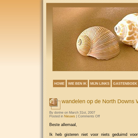
HOME
WIE BEN IK
MIJN LINKS
GASTENBOEK
wandelen op de North Downs
By dorine on March 31st, 2007
on
Posted in
Nieuws
|
Comments Off
wandelen
op
Beste allemaal,
de
North
Downs
Ik heb gisteren niet voor niets geduimd voo
Way