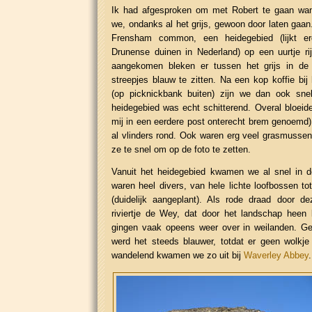
Ik had afgesproken om met Robert te gaan wan
we, ondanks al het grijs, gewoon door laten gaan
Frensham common, een heidegebied (lijkt 
Drunense duinen in Nederland) op een uurtje ri
aangekomen bleken er tussen het grijs in de 
streepjes blauw te zitten. Na een kop koffie bi
(op picknickbank buiten) zijn we dan ook sne
heidegebied was echt schitterend. Overal bloeid
mij in een eerdere post onterecht brem genoemd) 
al vlinders rond. Ook waren erg veel grasmussen
ze te snel om op de foto te zetten.
Vanuit het heidegebied kwamen we al snel in d
waren heel divers, van hele lichte loofbossen t
(duidelijk aangeplant). Als rode draad door de
riviertje de Wey, dat door het landschap heen
gingen vaak opeens weer over in weilanden. G
werd het steeds blauwer, totdat er geen wolkje
wandelend kwamen we zo uit bij
Waverley Abbey
.