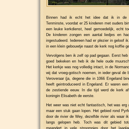
Binnen had ik echt het idee dat ik in de 
Tenminste, voordat er 25 kinderen met ouders b
een leuke kerkdienst, heel gemoedelijk, echt to
De kinderen zongen een aantal liedjes en had
ingestudeerd. Iedereen had er plezier in geloof 
in een klein gebouwtje naast de kerk nog koffie g
Vervolgens ben ik zelf op pad gegaan. Eerst heb 
goed bekeken en heb ik de hele oude muurschi
Het kerkje was nog volledig intact, in de Normandi
wij dat vroeg-gotisch noemen, in ieder geval de 
Veroveraar (ja, degene die in 1066 Engeland bin
heeft geintroduceerd in Engeland. Er waren een
de zestiende eeuw. In die tijd werd de kerk a
koningin Elisabeth de eerste.
Het weer was niet echt fantastisch, het was erg 
maar een stuk gaan lopen. Het gebied rond Pyrf
door de rivier de Wey, dezelfde rivier als waar 
langs gelopen heb. Toch was dit gebied tota
meandert in vele stroompjes door het laaglan