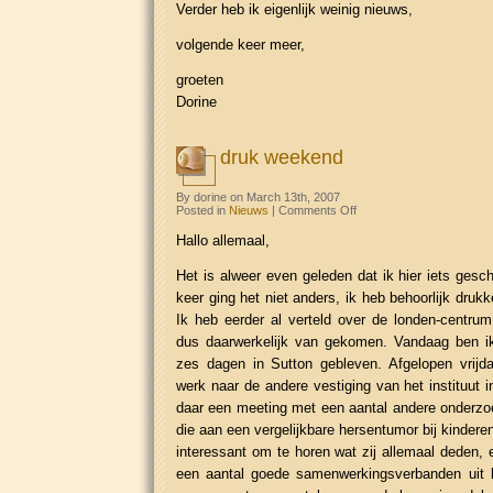
Verder heb ik eigenlijk weinig nieuws,
volgende keer meer,
groeten
Dorine
druk weekend
By dorine on March 13th, 2007
on
Posted in
Nieuws
|
Comments Off
druk
weekend
Hallo allemaal,
Het is alweer even geleden dat ik hier iets ges
keer ging het niet anders, ik heb behoorlijk druk
Ik heb eerder al verteld over de londen-centru
dus daarwerkelijk van gekomen. Vandaag ben ik
zes dagen in Sutton gebleven. Afgelopen vrijd
werk naar de andere vestiging van het instituut
daar een meeting met een aantal andere onderzo
die aan een vergelijkbare hersentumor bij kinder
interessant om te horen wat zij allemaal deden, 
een aantal goede samenwerkingsverbanden uit 