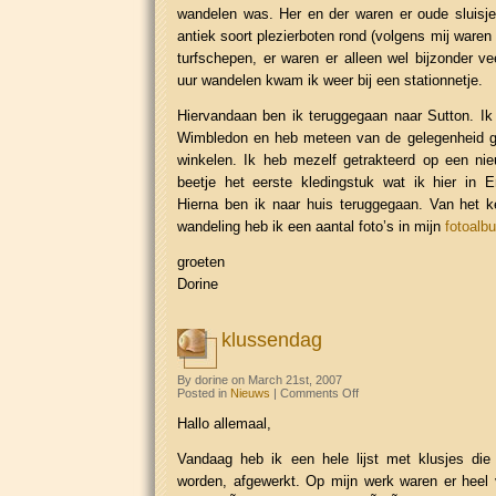
wandelen was. Her en der waren er oude sluisje
antiek soort plezierboten rond (volgens mij war
turfschepen, er waren er alleen wel bijzonder ve
uur wandelen kwam ik weer bij een stationnetje.
Hiervandaan ben ik teruggegaan naar Sutton. Ik
Wimbledon en heb meteen van de gelegenheid g
winkelen. Ik heb mezelf getrakteerd op een ni
beetje het eerste kledingstuk wat ik hier in 
Hierna ben ik naar huis teruggegaan. Van het k
wandeling heb ik een aantal foto’s in mijn
fotoalb
groeten
Dorine
klussendag
By dorine on March 21st, 2007
on
Posted in
Nieuws
|
Comments Off
klussendag
Hallo allemaal,
Vandaag heb ik een hele lijst met klusjes di
worden, afgewerkt. Op mijn werk waren er heel 