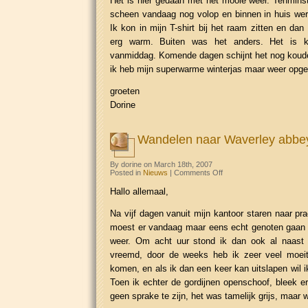
Het is hier gedaan met het mooie weer. Tenmins
scheen vandaag nog volop en binnen in huis wer
Ik kon in mijn T-shirt bij het raam zitten en da
erg warm. Buiten was het anders. Het is 
vanmiddag. Komende dagen schijnt het nog koude
ik heb mijn superwarme winterjas maar weer op
groeten
Dorine
Wandelen naar Waverley abbe
By dorine on March 18th, 2007
on
Posted in
Nieuws
|
Comments Off
Wandelen
naar
Hallo allemaal,
Waverley
abbey
Na vijf dagen vanuit mijn kantoor staren naar pr
moest er vandaag maar eens echt genoten gaan
weer. Om acht uur stond ik dan ook al naast 
vreemd, door de weeks heb ik zeer veel moeit
komen, en als ik dan een keer kan uitslapen wil i
Toen ik echter de gordijnen openschoof, bleek e
geen sprake te zijn, het was tamelijk grijs, maar 