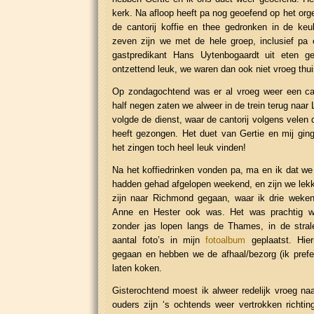
kerk. Na afloop heeft pa nog geoefend op het orge
de cantorij koffie en thee gedronken in de ke
zeven zijn we met de hele groep, inclusief pa
gastpredikant Hans Uytenbogaardt uit eten 
ontzettend leuk, we waren dan ook niet vroeg thui
Op zondagochtend was er al vroeg weer een cant
half negen zaten we alweer in de trein terug naar 
volgde de dienst, waar de cantorij volgens velen 
heeft gezongen. Het duet van Gertie en mij ging 
het zingen toch heel leuk vinden!
Na het koffiedrinken vonden pa, ma en ik dat w
hadden gehad afgelopen weekend, en zijn we lek
zijn naar Richmond gegaan, waar ik drie weke
Anne en Hester ook was. Het was prachtig w
zonder jas lopen langs de Thames, in de stra
aantal foto’s in mijn
fotoalbum
geplaatst. Hie
gegaan en hebben we de afhaal/bezorg (ik prefere
laten koken.
Gisterochtend moest ik alweer redelijk vroeg na
ouders zijn ‘s ochtends weer vertrokken richtin