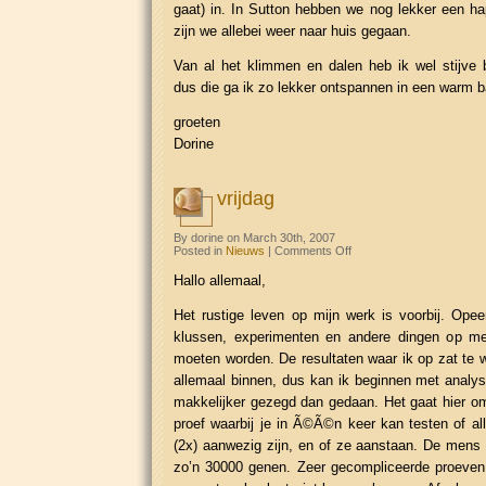
gaat) in. In Sutton hebben we nog lekker een h
zijn we allebei weer naar huis gegaan.
Van al het klimmen en dalen heb ik wel stijve 
dus die ga ik zo lekker ontspannen in een warm b
groeten
Dorine
vrijdag
By dorine on March 30th, 2007
on
Posted in
Nieuws
|
Comments Off
vrijdag
Hallo allemaal,
Het rustige leven op mijn werk is voorbij. Ope
klussen, experimenten en andere dingen op me
moeten worden. De resultaten waar ik op zat te w
allemaal binnen, dus kan ik beginnen met analys
makkelijker gezegd dan gedaan. Het gaat hier 
proef waarbij je in Ã©Ã©n keer kan testen of a
(2x) aanwezig zijn, en of ze aanstaan. De mens
zo’n 30000 genen. Zeer gecompliceerde proeven 