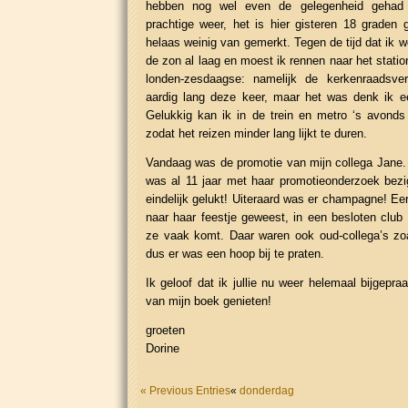
hebben nog wel even de gelegenheid gehad 
prachtige weer, het is hier gisteren 18 graden
helaas weinig van gemerkt. Tegen de tijd dat ik 
de zon al laag en moest ik rennen naar het stati
londen-zesdaagse: namelijk de kerkenraadsver
aardig lang deze keer, maar het was denk ik e
Gelukkig kan ik in de trein en metro ‘s avonds a
zodat het reizen minder lang lijkt te duren.
Vandaag was de promotie van mijn collega Jane. Z
was al 11 jaar met haar promotieonderzoek bezi
eindelijk gelukt! Uiteraard was er champagne! Ee
naar haar feestje geweest, in een besloten club 
ze vaak komt. Daar waren ook oud-collega’s zo
dus er was een hoop bij te praten.
Ik geloof dat ik jullie nu weer helemaal bijgepr
van mijn boek genieten!
groeten
Dorine
« Previous Entries
«
donderdag