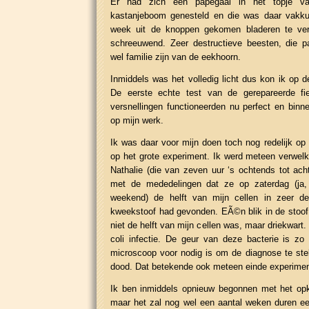
Er had zich een papegaai in het topje van 
kastanjeboom genesteld en die was daar vakkun
week uit de knoppen gekomen bladeren te verw
schreeuwend. Zeer destructieve beesten, die 
wel familie zijn van de eekhoorn.
Inmiddels was het volledig licht dus kon ik op d
De eerste echte test van de gerepareerde fie
versnellingen functioneerden nu perfect en binn
op mijn werk.
Ik was daar voor mijn doen toch nog redelijk op 
op het grote experiment. Ik werd meteen verwel
Nathalie (die van zeven uur ‘s ochtends tot ach
met de mededelingen dat ze op zaterdag (ja,
weekend) de helft van mijn cellen in zeer de
kweekstoof had gevonden. EÃ©n blik in de stoof 
niet de helft van mijn cellen was, maar driekwart
coli infectie. De geur van deze bacterie is zo
microscoop voor nodig is om de diagnose te stel
dood. Dat betekende ook meteen einde experimen
Ik ben inmiddels opnieuw begonnen met het op
maar het zal nog wel een aantal weken duren ee