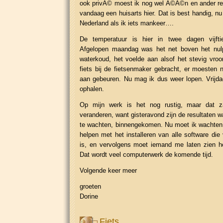
ook privÃ© moest ik nog wel Ã©Ã©n en ander reg
vandaag een huisarts hier. Dat is best handig, nu
Nederland als ik iets mankeer….
De temperatuur is hier in twee dagen vijfti
Afgelopen maandag was het net boven het nulp
waterkoud, het voelde aan alsof het stevig vroo
fiets bij de fietsenmaker gebracht, er moesten 
aan gebeuren. Nu mag ik dus weer lopen. Vrijda
ophalen.
Op mijn werk is het nog rustig, maar dat z
veranderen, want gisteravond zijn de resultaten wa
te wachten, binnengekomen. Nu moet ik wachten
helpen met het installeren van alle software die
is, en vervolgens moet iemand me laten zien ho
Dat wordt veel computerwerk de komende tijd.
Volgende keer meer
groeten
Dorine
Fiets