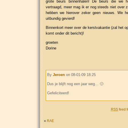
grote beurs binnenhalen! De beurs die we h
vertraagd, meer mag ik er nog steeds niet over z
hebben we hierover zeker geen nieuws. We he
uitbundig gevierd!
Binnenkort meer over de kerstvakantie (zal het o
komt onder dit bericht)!
groeten
Dorine
By
Jeroen
on 08-01-09 18:25
Dus je blijft nog een jaar weg… 🙁
Gefeliciteerd!
RSS
feed f
«
RAE