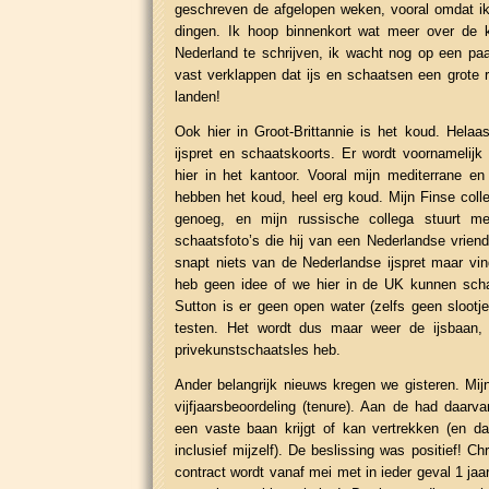
geschreven de afgelopen weken, vooral omdat i
dingen. Ik hoop binnenkort wat meer over de 
Nederland te schrijven, ik wacht nog op een paar
vast verklappen dat ijs en schaatsen een grote r
landen!
Ook hier in Groot-Brittannie is het koud. Hela
ijspret en schaatskoorts. Er wordt voornamelij
hier in het kantoor. Vooral mijn mediterrane en 
hebben het koud, heel erg koud. Mijn Finse colle
genoeg, en mijn russische collega stuurt m
schaatsfoto’s die hij van een Nederlandse vriend 
snapt niets van de Nederlandse ijspret maar vind
heb geen idee of we hier in de UK kunnen schaa
Sutton is er geen open water (zelfs geen slootje
testen. Het wordt dus maar weer de ijsbaan, 
privekunstschaatsles heb.
Ander belangrijk nieuws kregen we gisteren. Mijn
vijfjaarsbeoordeling (tenure). Aan de had daarva
een vaste baan krijgt of kan vertrekken (en 
inclusief mijzelf). De beslissing was positief! Ch
contract wordt vanaf mei met in ieder geval 1 ja