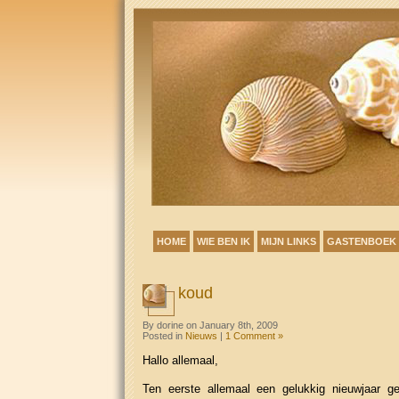
HOME
WIE BEN IK
MIJN LINKS
GASTENBOEK
koud
By dorine on January 8th, 2009
Posted in
Nieuws
|
1 Comment »
Hallo allemaal,
Ten eerste allemaal een gelukkig nieuwjaar g