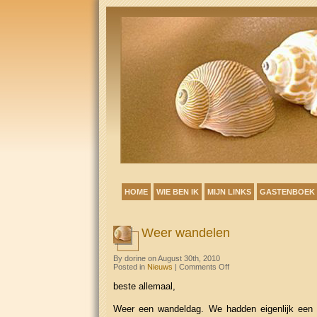
HOME
WIE BEN IK
MIJN LINKS
GASTENBOEK
Weer wandelen
By dorine on August 30th, 2010
on
Posted in
Nieuws
|
Comments Off
Weer
wandelen
beste allemaal,
Weer een wandeldag. We hadden eigenlijk een 